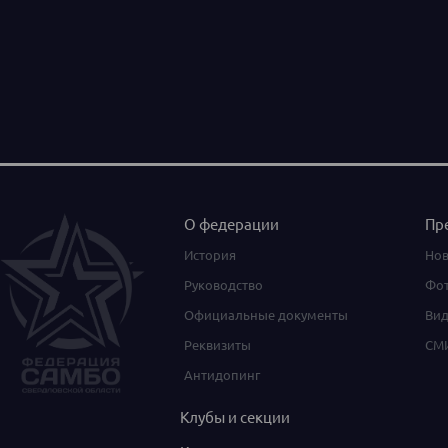
О федерации
Пр
История
Нов
Руководство
Фот
Официальные документы
Вид
Реквизиты
СМИ
Антидопинг
Клубы и секции