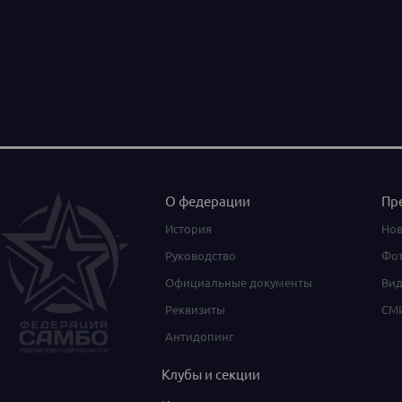
О федерации
Пр
История
Нов
Руководство
Фот
Официальные документы
Вид
Реквизиты
СМИ
Антидопинг
Клубы и секции