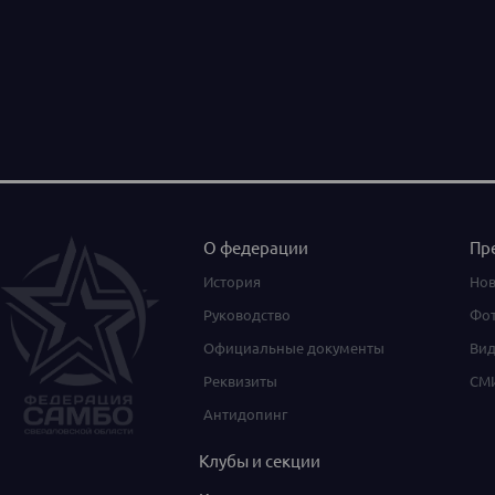
О федерации
Пр
История
Нов
Руководство
Фот
Официальные документы
Вид
Реквизиты
СМИ
Антидопинг
Клубы и секции