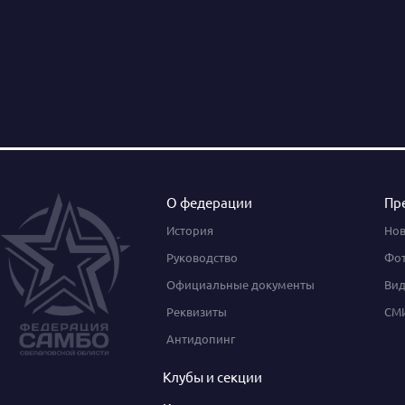
О федерации
Пр
История
Нов
Руководство
Фот
Официальные документы
Вид
Реквизиты
СМИ
Антидопинг
Клубы и секции