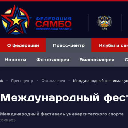
О федерации
Пресс-центр
Клубы и се
Новости
Фотогалерея
Видеогалерея
С
Пресс-центр
Фотогалерея
Международный фестиваль ун
Международный фест
Международный фестиваль университетского спорта
30.08.2023