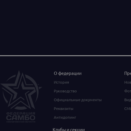
О федерации
Пр
История
Нов
Руководство
Фот
Официальные документы
Вид
Реквизиты
СМИ
Антидопинг
Клубы и секции