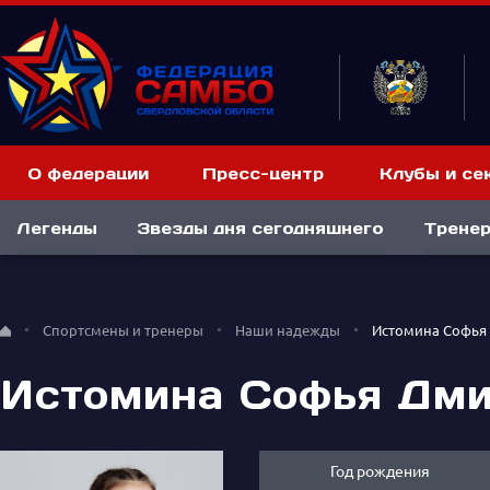
О федерации
Пресс-центр
Клубы и се
Легенды
Звезды дня сегодняшнего
Тренер
Спортсмены и тренеры
Наши надежды
Истомина Софья
Истомина Софья Дми
Год рождения