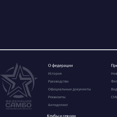
О федерации
Пр
История
Нов
Руководство
Фот
Официальные документы
Вид
Реквизиты
СМИ
Антидопинг
Клубы и секции