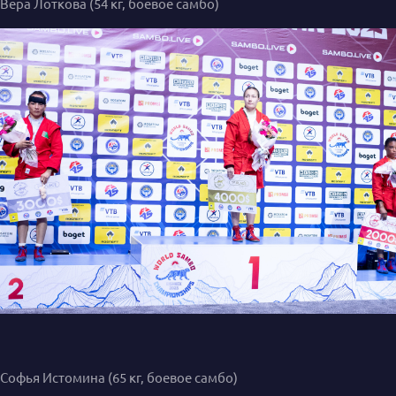
Вера Лоткова (54 кг, боевое самбо)
Софья Истомина (65 кг, боевое самбо)