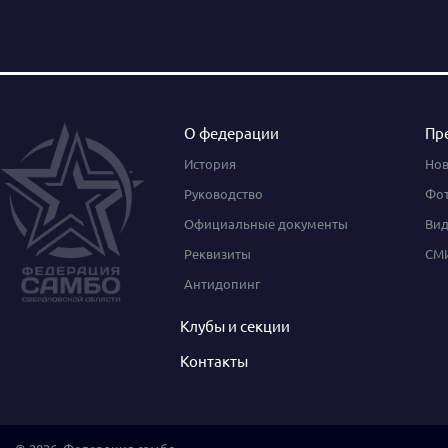
О федерации
Пр
История
Нов
Руководство
Фот
Официальные документы
Вид
Реквизиты
СМИ
Антидопинг
Клубы и секции
Контакты