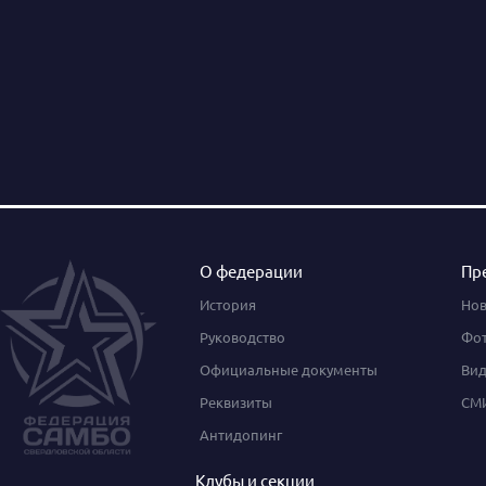
О федерации
Пр
История
Нов
Руководство
Фот
Официальные документы
Вид
Реквизиты
СМИ
Антидопинг
Клубы и секции