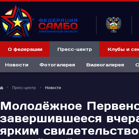
О федерации
Пресс-центр
Клубы и се
Новости
Фотогалерея
Видеогалерея
С
Пресс-центр
Новости
Молодёжное Первенс
завершившееся вчера
ярким свидетельство