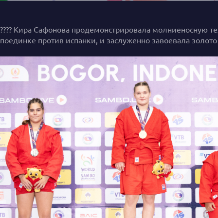
???? Кира Сафонова продемонстрировала молниеносную те
поединке против испанки, и заслуженно завоевала золото