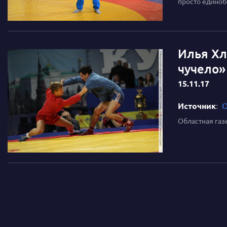
просто единобо
Илья Хл
чучело»
15.11.17
Источник
:
О
Областная газ