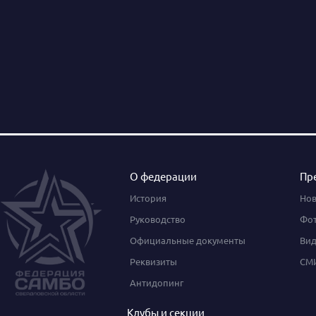
О федерации
Пр
История
Нов
Руководство
Фот
Официальные документы
Вид
Реквизиты
СМИ
Антидопинг
Клубы и секции