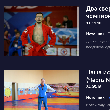
Два све
чемпион
11.11.18
Источник
: 
Два свердловс
поединком одно
Наша ис
(Часть 
24.05.18
Источник
:
Г
В этом году н