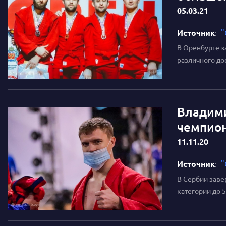
05.03.21
Источник
:
"
В Оренбурге з
различного до
Владими
чемпион
11.11.20
Источник
:
"
В Сербии заве
категории до 5