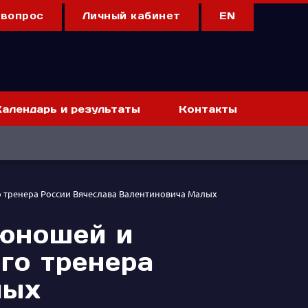
 вопрос
Личный кабинет
EN
Календарь и результаты
Контакты
го тренера России Вячеслава Валентиновича Малых
 юношей и
го тренера
лых