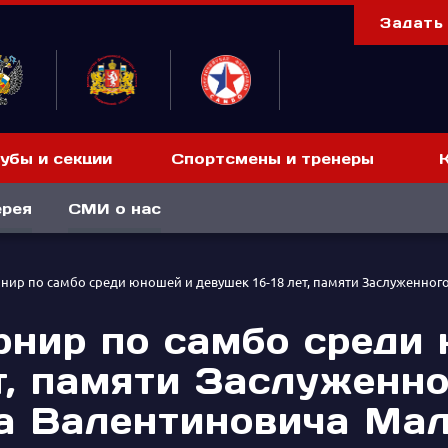
Задать
убы и секции
Спортсмены и тренеры
ерея
СМИ о нас
урнир по самбо среди юношей и девушек 16-18 лет, памяти Заслуженно
урнир по самбо среди
т, памяти Заслуженно
а Валентиновича Ма