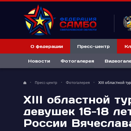
О федерации
Пресс-центр
Кл
Новости
Фотогалерея
Видеогал
Пресс-центр
Фотогалерея
XIII областной т
XIII областной т
девушек 16-18 ле
России Вячеслав