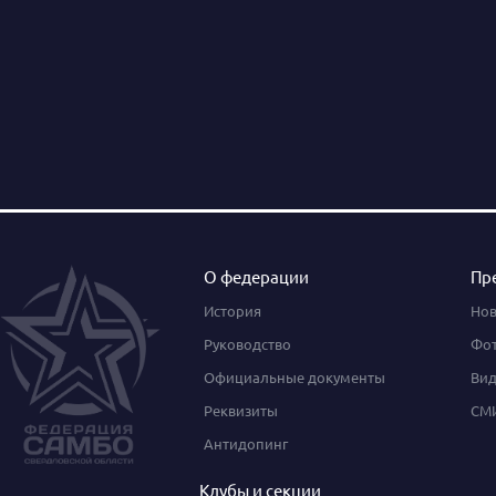
О федерации
Пр
История
Нов
Руководство
Фот
Официальные документы
Вид
Реквизиты
СМИ
Антидопинг
Клубы и секции