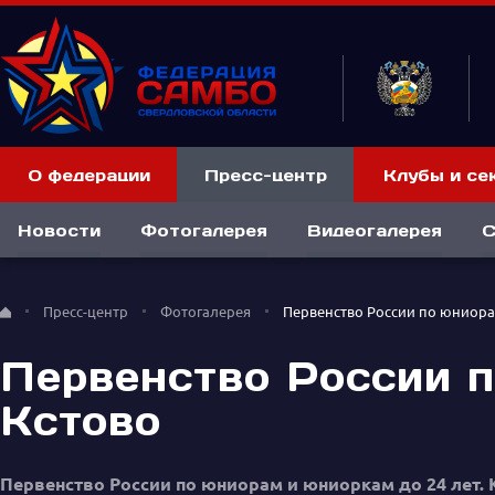
О федерации
Пресс-центр
Клубы и се
Новости
Фотогалерея
Видеогалерея
С
Пресс-центр
Фотогалерея
Первенство России по юниора
Первенство России п
Кстово
Первенство России по юниорам и юниоркам до 24 лет. 