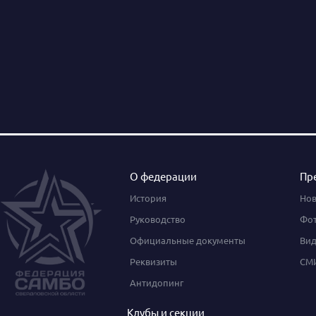
О федерации
Пр
История
Нов
Руководство
Фот
Официальные документы
Вид
Реквизиты
СМИ
Антидопинг
Клубы и секции