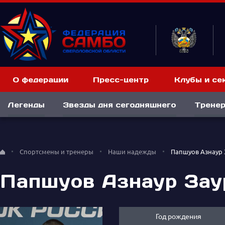
О федерации
Пресс-центр
Клубы и се
Легенды
Звезды дня сегодняшнего
Тренер
Спортсмены и тренеры
Наши надежды
Папшуов Азнаур 
Папшуов Азнаур Зау
Год рождения