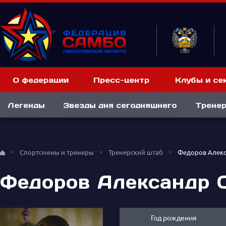
О федерации
Пресс-центр
Клубы и се
Легенды
Звезды дня сегодняшнего
Тренер
Спортсмены и тренеры
Тренерский штаб
Федоров Алекс
Федоров Александр 
Год рождения