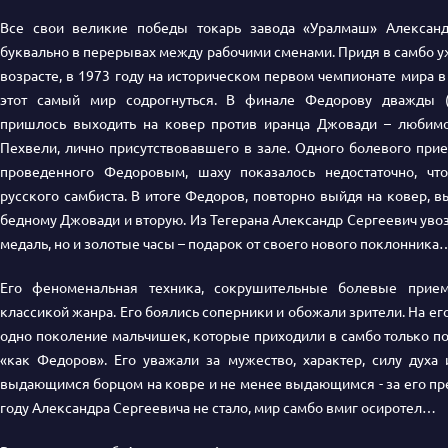
Все свои великие победы токарь завода «Уралмаш» Алексан
буквально в перерывах между рабочими сменами. Придя в самбо у
возрасте, в 1973 году на историческом первом чемпионате мира в
этот самый мир содрогнуться. В финале Федорову дважды (
пришлось выходить на ковер против иранца Джовади – любим
Пехвели, лично присутствовавшего в зале. Одного болевого прие
проведенного Федоровым, шаху показалось недостаточно, чт
русского самбиста. В итоге Федоров, повторно выйдя на ковер, 
бедному Джовади и вторую. Из Тегерана Александр Сергеевич увоз
медаль, но и золотые часы – подарок от своего нового поклонника
Его феноменальная техника, сокрушительные болевые прие
классикой жанра. Его боялись соперники и обожали зрители. На е
одно поколение мальчишек, которые приходили в самбо только пот
«как Федоров». Его уважали за мужество, характер, силу духа
выдающимся борцом на ковре и не менее выдающимся - за его пре
году Александра Сергеевича не стало, мир самбо вмиг осиротел…