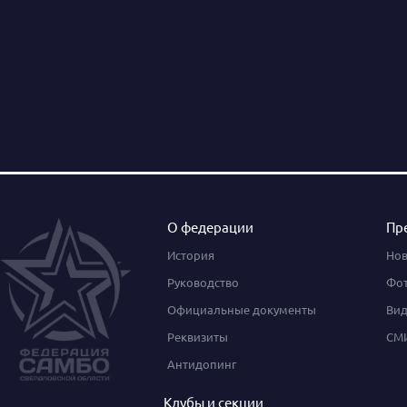
О федерации
Пр
История
Нов
Руководство
Фот
Официальные документы
Вид
Реквизиты
СМИ
Антидопинг
Клубы и секции